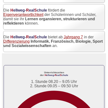
Die
H
ellweg-
R
eal
S
chule
fördert die
Eigenverantwortlichkeit
der Schülerinnen und Schüler,
damit sie ihr
Lernen organsieren, strukturieren und
reflektieren
können.
Die
H
ellweg-
R
eal
S
chule
bietet ab
Jahrgang 7
in der
Differenzierung
Informatik, Französisch, Biologie, Sport
und Sozialwissenschaften
an.
Unterrichtszeiten
der
H
ellweg-
R
eal
S
chule
1. Stunde 08.20 – 9.05 Uhr
2. Stunde 09.05 – 09.50 Uhr