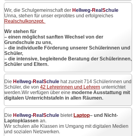
Wir, die Schulgemeinschaft der
H
ellweg-
R
eal
S
chule
Unna, stehen für unser erprobtes und erfolgreiches
Realschulkonzept.
Wir stehen für
– einen möglichst sanften Wechsel von der
Grundschule zu uns,
– die individuelle Förderung unserer Schülerinnen und
Schüler,
– die intensive, begleitende Beratung der Schülerinnen,
Schüler und Eltern.
Die
H
ellweg-
R
eal
S
chule
hat zurzeit 714 Schülerinnen und
Schüler, die von
42 Lehrerinnen und Lehrern
unterrichtet
werden.Wir verfügen über eine
moderne Ausstattung mit
digitalen Unterrichtstafeln in allen Räumen.
Die
H
ellweg-
R
eal
S
chule
bietet
Laptop
– und Nicht-
Laptopklassen
an.
Wir schulen alle Klassen im Umgang mit digitalen Medien
und sozialen Netzwerken.