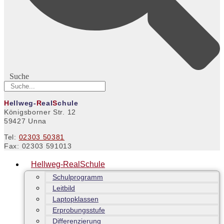
Suche
H
ellweg-
R
eal
S
chule
Königsborner Str. 12
59427 Unna
Tel:
02303 50381
Fax: 02303 591013
Hellweg-RealSchule
Schulprogramm
Leitbild
Laptopklassen
Erprobungsstufe
Differenzierung