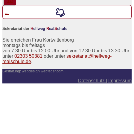
10
Werde ein neuer
5er an der
H
ellweg-
R
eal
S
chule
Sekretariat der
H
ellweg-
R
eal
S
chule
Sie erreichen Frau Kortwittenborg
montags bis freitags
von 7:30 Uhr bis 12.00 Uhr und von 12.30 Uhr bis 13.30 Uhr
unter
02303 50381
oder unter
sekretariat@hellweg-
realschule.de
.
Gestaltung:
webdesign webfeger.com
Datenschutz
|
Impressum