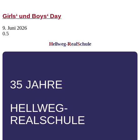
Girls‘ und Boys‘ Day
9. Juni 2026
H
ellweg-
R
eal
S
chule
35 JAHRE
HELLWEG-
REALSCHULE