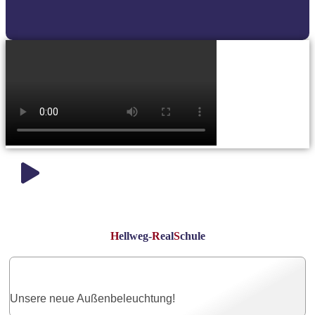
H
ellweg-
R
eal
S
chule
Unsere neue Außenbeleuchtung!