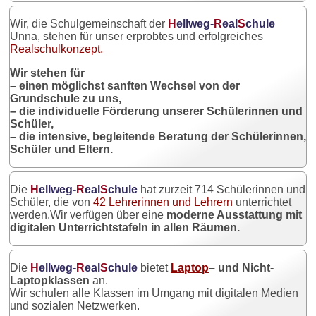
Wir, die Schulgemeinschaft der
H
ellweg-
R
eal
S
chule
Unna, stehen für unser erprobtes und erfolgreiches
Realschulkonzept.
Wir stehen für
– einen möglichst sanften Wechsel von der
Grundschule zu uns,
– die individuelle Förderung unserer Schülerinnen und
Schüler,
– die intensive, begleitende Beratung der Schülerinnen,
Schüler und Eltern.
Die
H
ellweg-
R
eal
S
chule
hat zurzeit 714 Schülerinnen und
Schüler, die von
42 Lehrerinnen und Lehrern
unterrichtet
werden.Wir verfügen über eine
moderne Ausstattung mit
digitalen Unterrichtstafeln in allen Räumen.
Die
H
ellweg-
R
eal
S
chule
bietet
Laptop
– und Nicht-
Laptopklassen
an.
Wir schulen alle Klassen im Umgang mit digitalen Medien
und sozialen Netzwerken.