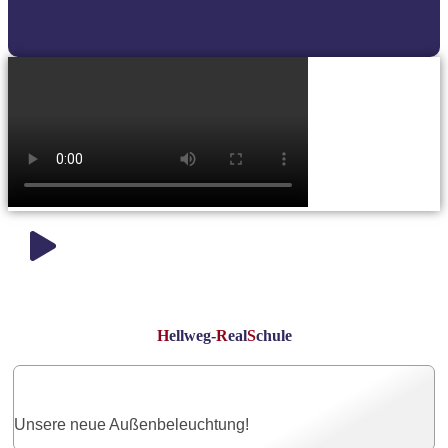
H
ellweg-
R
eal
S
chule
Unsere neue Außenbeleuchtung!