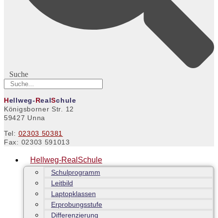
Suche
H
ellweg-
R
eal
S
chule
Königsborner Str. 12
59427 Unna
Tel:
02303 50381
Fax: 02303 591013
Hellweg-RealSchule
Schulprogramm
Leitbild
Laptopklassen
Erprobungsstufe
Differenzierung