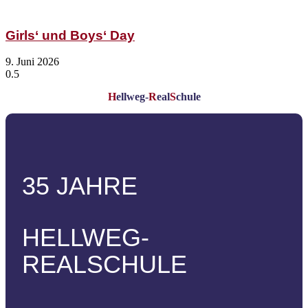
Girls‘ und Boys‘ Day
9. Juni 2026
H
ellweg-
R
eal
S
chule
35 JAHRE
HELLWEG-
REALSCHULE