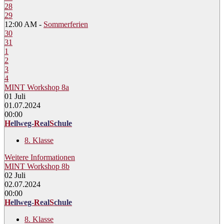
28
29
12:00 AM -
Sommerferien
30
31
1
2
3
4
MINT Workshop 8a
01
Juli
01.07.2024
00:00
H
ellweg-
R
eal
S
chule
8. Klasse
Weitere Informationen
MINT Workshop 8b
02
Juli
02.07.2024
00:00
H
ellweg-
R
eal
S
chule
8. Klasse