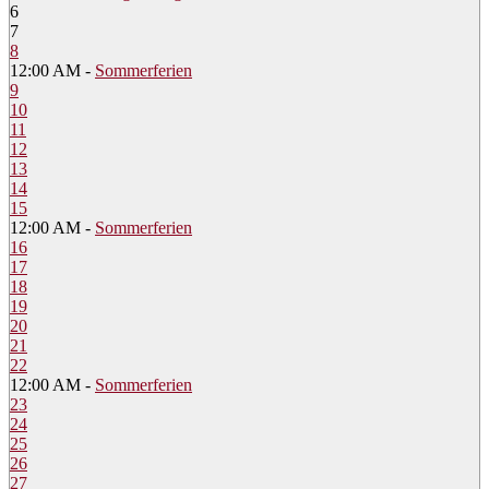
6
7
8
12:00 AM -
Sommerferien
9
10
11
12
13
14
15
12:00 AM -
Sommerferien
16
17
18
19
20
21
22
12:00 AM -
Sommerferien
23
24
25
26
27