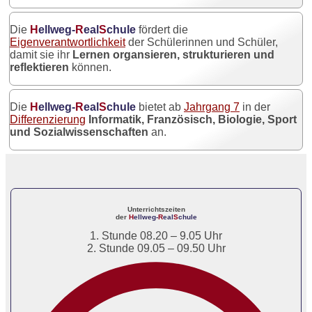
Die
H
ellweg-
R
eal
S
chule
fördert die
Eigenverantwortlichkeit
der Schülerinnen und Schüler,
damit sie ihr
Lernen organsieren, strukturieren und
reflektieren
können.
Die
H
ellweg-
R
eal
S
chule
bietet ab
Jahrgang 7
in der
Differenzierung
Informatik, Französisch, Biologie, Sport
und Sozialwissenschaften
an.
Unterrichtszeiten
der
H
ellweg-
R
eal
S
chule
1. Stunde 08.20 – 9.05 Uhr
2. Stunde 09.05 – 09.50 Uhr