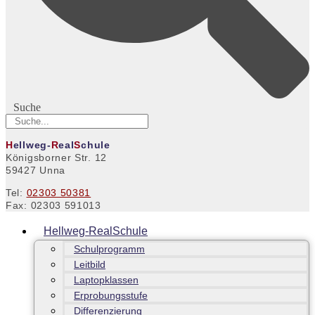
Suche
H
ellweg-
R
eal
S
chule
Königsborner Str. 12
59427 Unna
Tel:
02303 50381
Fax: 02303 591013
Hellweg-RealSchule
Schulprogramm
Leitbild
Laptopklassen
Erprobungsstufe
Differenzierung