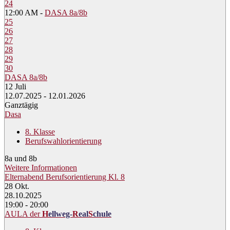
24
12:00 AM -
DASA 8a/8b
25
26
27
28
29
30
DASA 8a/8b
12
Juli
12.07.2025 - 12.01.2026
Ganztägig
Dasa
8. Klasse
Berufswahlorientierung
8a und 8b
Weitere Informationen
Elternabend Berufsorientierung Kl. 8
28
Okt.
28.10.2025
19:00 - 20:00
AULA der
H
ellweg-
R
eal
S
chule