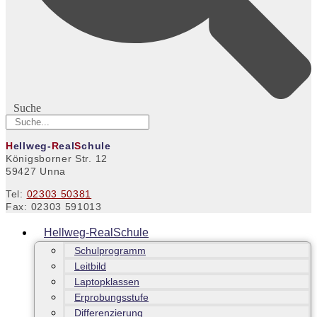
Suche
H
ellweg-
R
eal
S
chule
Königsborner Str. 12
59427 Unna
Tel:
02303 50381
Fax: 02303 591013
Hellweg-RealSchule
Schulprogramm
Leitbild
Laptopklassen
Erprobungsstufe
Differenzierung