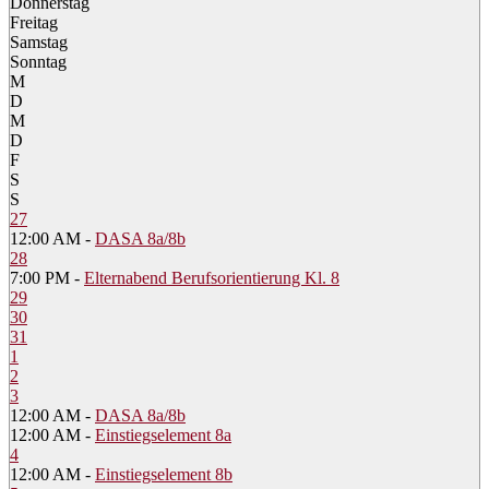
Donnerstag
Freitag
Samstag
Sonntag
M
D
M
D
F
S
S
27
12:00 AM -
DASA 8a/8b
28
7:00 PM -
Elternabend Berufsorientierung Kl. 8
29
30
31
1
2
3
12:00 AM -
DASA 8a/8b
12:00 AM -
Einstiegselement 8a
4
12:00 AM -
Einstiegselement 8b