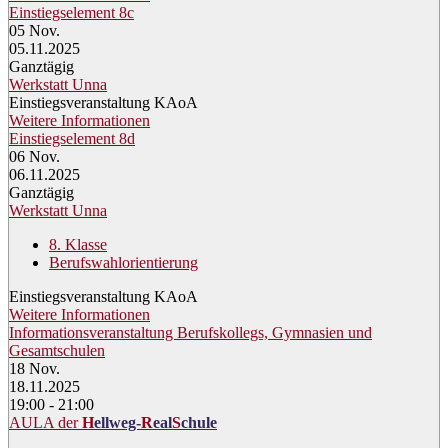
Einstiegselement 8c
05
Nov.
05.11.2025
Ganztägig
Werkstatt Unna
Einstiegsveranstaltung KAoA
Weitere Informationen
Einstiegselement 8d
06
Nov.
06.11.2025
Ganztägig
Werkstatt Unna
8. Klasse
Berufswahlorientierung
Einstiegsveranstaltung KAoA
Weitere Informationen
Informationsveranstaltung Berufskollegs, Gymnasien und
Gesamtschulen
18
Nov.
18.11.2025
19:00 - 21:00
AULA der
H
ellweg-
R
eal
S
chule