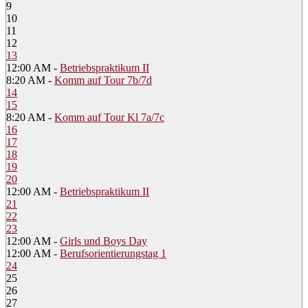
9
10
11
12
13
12:00 AM -
Betriebspraktikum II
8:20 AM -
Komm auf Tour 7b/7d
14
15
8:20 AM -
Komm auf Tour Kl 7a/7c
16
17
18
19
20
12:00 AM -
Betriebspraktikum II
21
22
23
12:00 AM -
Girls und Boys Day
12:00 AM -
Berufsorientierungstag 1
24
25
26
27