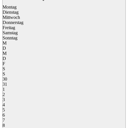
Montag
Dienstag
Mittwoch
Donnerstag
Freitag
Samstag
Sonntag
M
D
M
D
F
S
S
30
31
1
2
3
4
5
6
7
8