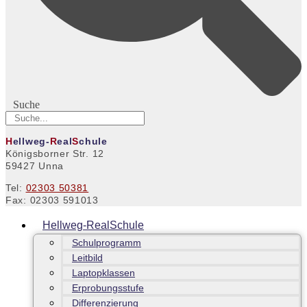
Suche
H
ellweg-
R
eal
S
chule
Königsborner Str. 12
59427 Unna
Tel:
02303 50381
Fax: 02303 591013
Hellweg-RealSchule
Schulprogramm
Leitbild
Laptopklassen
Erprobungsstufe
Differenzierung