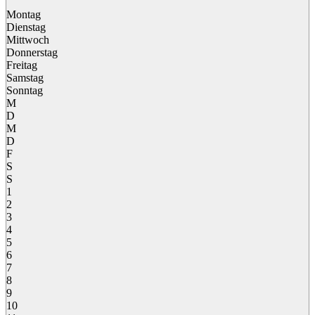
Montag
Dienstag
Mittwoch
Donnerstag
Freitag
Samstag
Sonntag
M
D
M
D
F
S
S
1
2
3
4
5
6
7
8
9
10