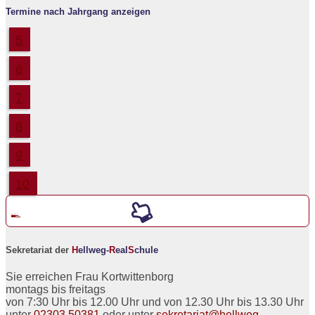
Termine nach Jahrgang anzeigen
5
6
7
8
9
10
Werde ein neuer
5er an der
H
ellweg-
R
eal
S
chule
Sekretariat der
H
ellweg-
R
eal
S
chule
Sie erreichen Frau Kortwittenborg
montags bis freitags
von 7:30 Uhr bis 12.00 Uhr und von 12.30 Uhr bis 13.30 Uhr
unter
02303 50381
oder unter
sekretariat@hellweg-