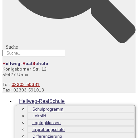
Suche
H
ellweg-
R
eal
S
chule
Königsborner Str. 12
59427 Unna
Tel:
02303 50381
Fax: 02303 591013
Hellweg-RealSchule
Schulprogramm
Leitbild
Laptopklassen
Erprobungsstufe
Differenzierung