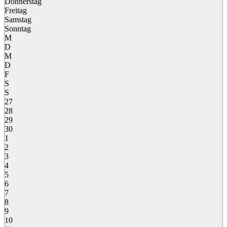
Donnerstag
Freitag
Samstag
Sonntag
M
D
M
D
F
S
S
27
28
29
30
1
2
3
4
5
6
7
8
9
10