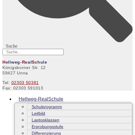
Suche
H
ellweg-
R
eal
S
chule
Königsborner Str. 12
59427 Unna
Tel:
02303 50381
Fax: 02303 591013
Hellweg-RealSchule
Schulprogramm
Leitbild
Laptopklassen
Erprobungsstufe
Differenzierung