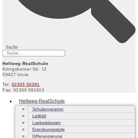
Suche
H
ellweg-
R
eal
S
chule
Königsborner Str. 12
59427 Unna
Tel:
02303 50381
Fax: 02303 591013
Hellweg-RealSchule
Schulprogramm
Leitbild
Laptopklassen
Erprobungsstufe
Differenzierung