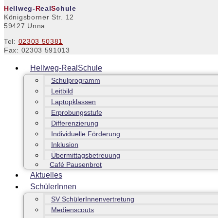
H
ellweg-
R
eal
S
chule
Königsborner Str. 12
59427 Unna
Tel:
02303 50381
Fax: 02303 591013
Hellweg-RealSchule
Schulprogramm
Leitbild
Laptopklassen
Erprobungsstufe
Differenzierung
Individuelle Förderung
Inklusion
Übermittagsbetreuung
Café Pausenbrot
Aktuelles
SchülerInnen
SV SchülerInnenvertretung
Medienscouts