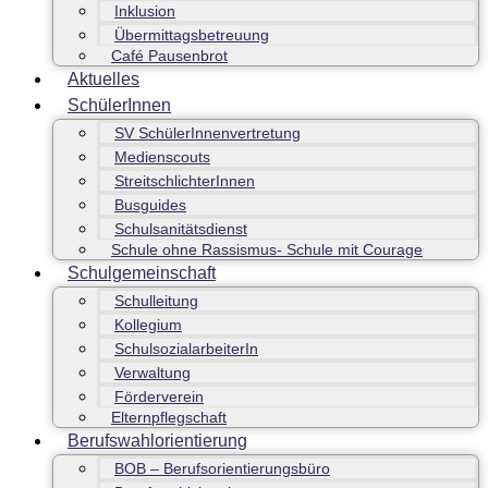
Inklusion
Übermittagsbetreuung
Café Pausenbrot
Aktuelles
SchülerInnen
SV SchülerInnenvertretung
Medienscouts
StreitschlichterInnen
Busguides
Schulsanitätsdienst
Schule ohne Rassismus- Schule mit Courage
Schulgemeinschaft
Schulleitung
Kollegium
SchulsozialarbeiterIn
Verwaltung
Förderverein
Elternpflegschaft
Berufswahlorientierung
BOB – Berufsorientierungsbüro