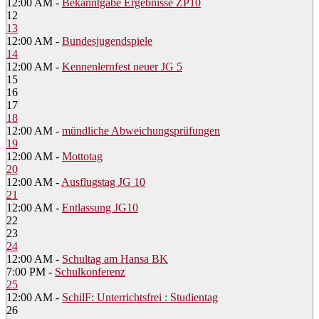
12:00 AM -
Bekanntgabe Ergebnisse ZP10
12
13
12:00 AM -
Bundesjugendspiele
14
12:00 AM -
Kennenlernfest neuer JG 5
15
16
17
18
12:00 AM -
mündliche Abweichungsprüfungen
19
12:00 AM -
Mottotag
20
12:00 AM -
Ausflugstag JG 10
21
12:00 AM -
Entlassung JG10
22
23
24
12:00 AM -
Schultag am Hansa BK
7:00 PM -
Schulkonferenz
25
12:00 AM -
SchilF: Unterrichtsfrei : Studientag
26