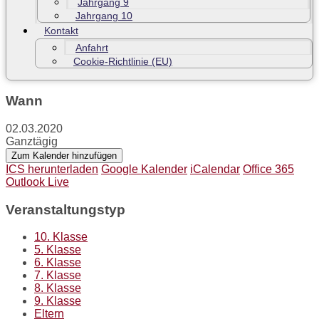
Jahrgang 9
Jahrgang 10
Kontakt
Anfahrt
Cookie-Richtlinie (EU)
Wann
02.03.2020
Ganztägig
Zum Kalender hinzufügen
ICS herunterladen
Google Kalender
iCalendar
Office 365
Outlook Live
Veranstaltungstyp
10. Klasse
5. Klasse
6. Klasse
7. Klasse
8. Klasse
9. Klasse
Eltern