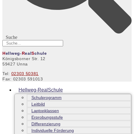
Suche
H
ellweg-
R
eal
S
chule
Königsborner Str. 12
59427 Unna
Tel:
02303 50381
Fax: 02303 591013
Hellweg-RealSchule
Schulprogramm
Leitbild
Laptopklassen
Erprobungsstufe
Differenzierung
Individuelle Förderung