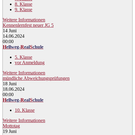
8. Klasse
9. Klasse
Weitere Informationen
Kennenlernfest neuer JG 5
14
Juni
14.06.2024
00:00
H
ellweg-
R
eal
S
chule
5. Klasse
vor Anmeldung
Weitere Informationen
mündliche Abweichungsprüfungen
18
Juni
18.06.2024
00:00
H
ellweg-
R
eal
S
chule
10. Klasse
Weitere Informationen
Mottotag
19
Juni