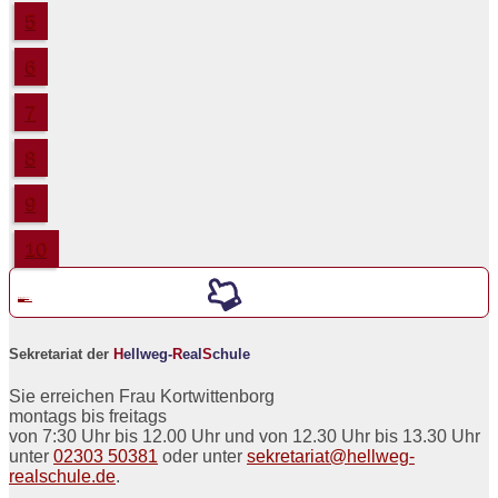
5
6
7
8
9
10
Werde ein neuer
5er an der
H
ellweg-
R
eal
S
chule
Sekretariat der
H
ellweg-
R
eal
S
chule
Sie erreichen Frau Kortwittenborg
montags bis freitags
von 7:30 Uhr bis 12.00 Uhr und von 12.30 Uhr bis 13.30 Uhr
unter
02303 50381
oder unter
sekretariat@hellweg-
realschule.de
.