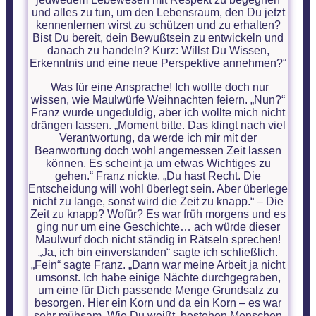
und alles zu tun, um den Lebensraum, den Du jetzt
kennenlernen wirst zu schützen und zu erhalten?
Bist Du bereit, dein Bewußtsein zu entwickeln und
danach zu handeln? Kurz: Willst Du Wissen,
Erkenntnis und eine neue Perspektive annehmen?“
Was für eine Ansprache! Ich wollte doch nur
wissen, wie Maulwürfe Weihnachten feiern. „Nun?“
Franz wurde ungeduldig, aber ich wollte mich nicht
drängen lassen. „Moment bitte. Das klingt nach viel
Verantwortung, da werde ich mir mit der
Beanwortung doch wohl angemessen Zeit lassen
können. Es scheint ja um etwas Wichtiges zu
gehen.“ Franz nickte. „Du hast Recht. Die
Entscheidung will wohl überlegt sein. Aber überlege
nicht zu lange, sonst wird die Zeit zu knapp.“ – Die
Zeit zu knapp? Wofür? Es war früh morgens und es
ging nur um eine Geschichte… ach würde dieser
Maulwurf doch nicht ständig in Rätseln sprechen!
„Ja, ich bin einverstanden“ sagte ich schließlich.
„Fein“ sagte Franz. „Dann war meine Arbeit ja nicht
umsonst. Ich habe einige Nächte durchgegraben,
um eine für Dich passende Menge Grundsalz zu
besorgen. Hier ein Korn und da ein Korn – es war
sehr mühsam. Wie Du weißt, bestehen Menschen