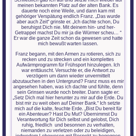
meinen bekannten Platz auf der alten Bank. Es
dauerte noch eine Weile, und dann kam mit
gehöriger Verspätung endlich Franz. „Das wurde
aber auch Zeit“ grinste er. „Ich dachte schon, Du
beruhigst Dich nie. Mit deinem hin- und her-
Getrappel machst Du mir ja die Würmer scheu… “
Er war die ganze Zeit schon da gewesen und hatte
mich bewußt warten lassen.
Franz begann, mit den Armen zu rotieren, sich zu
recken und zu strecken und ein komplettes
Aufwärmprogramm für Frühsport hinzulegen. Ich
war enttäuscht. Versuchte er, die Antwort zu
verzögern um dann wieder unvermittelt
abzutauchen in den Untergrund? Franz muss es mir
angesehen haben, was ich dachte und fühlte, denn
sein Grinsen wurde noch breiter. Dann sagte er:
„Setz Dich mal hier herunter zu mir auf die Erde. Du
bist mir zu weit oben auf Deiner Bank.“ Ich setzte
mich auf die kalte, feuchte Erde. „Bist Du bereit für
ein Abenteuer? Hast Du Mut? Übernimmst Du
Verantwortung für Dich selbst und gelobst, Dich
ruhig, friedlich und besonnen zu verhalten,
niemanden zu verletzen oder zu beleidigen,
jedwedem Lebewesen mit Respekt zu begegnen