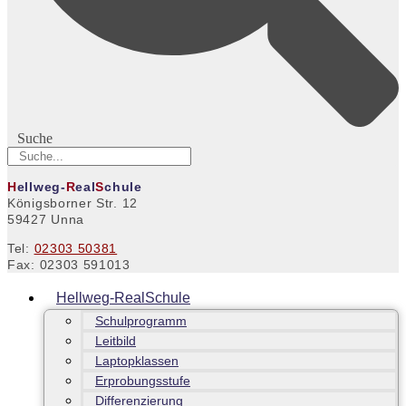
Suche
H
ellweg-
R
eal
S
chule
Königsborner Str. 12
59427 Unna
Tel:
02303 50381
Fax: 02303 591013
Hellweg-RealSchule
Schulprogramm
Leitbild
Laptopklassen
Erprobungsstufe
Differenzierung