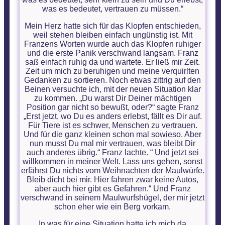
was es bedeutet, vertrauen zu müssen.“
Mein Herz hatte sich für das Klopfen entschieden,
weil stehen bleiben einfach ungünstig ist. Mit
Franzens Worten wurde auch das Klopfen ruhiger
und die erste Panik verschwand langsam. Franz
saß einfach ruhig da und wartete. Er ließ mir Zeit.
Zeit um mich zu beruhigen und meine verquirlten
Gedanken zu sortieren. Noch etwas zittrig auf den
Beinen versuchte ich, mit der neuen Situation klar
zu kommen. „Du warst Dir Deiner mächtigen
Position gar nicht so bewußt, oder?“ sagte Franz
„Erst jetzt, wo Du es anders erlebst, fällt es Dir auf.
Für Tiere ist es schwer, Menschen zu vertrauen.
Und für die ganz kleinen schon mal sowieso. Aber
nun musst Du mal mir vertrauen, was bleibt Dir
auch anderes übrig.“ Franz lachte. “ Und jetzt sei
willkommen in meiner Welt. Lass uns gehen, sonst
erfährst Du nichts vom Weihnachten der Maulwürfe.
Bleib dicht bei mir. Hier fahren zwar keine Autos,
aber auch hier gibt es Gefahren.“ Und Franz
verschwand in seinem Maulwurfshügel, der mir jetzt
schon eher wie ein Berg vorkam.
In was für eine Situation hatte ich mich da