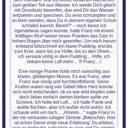
zum großen Teil aus Wasser. Ich werde Dich gleich
mit Grundsalz bewerfen, das wird Dir das Wasser
entziehen und speichern. Du wirst schrumpfen und
so klein werden, dass Du in deinem eigenen Schuh
schlafen kannst. Bereit?“ – noch bevor ich
irgendetwas sagen konnte, hatte Franz mit einem
kräftigen Wurf seiner riesen Pranken das Salz in
hohem Bogen über mich geworfen. Um mich herum
entstand blitzschnell ein klarer Pudding, erst bis
zum Knie, dann bis zur Hüfte, bis zu den Ohren…
ich versank völlig in dem Pudding… Hilfe, ich
bekam keine Luft mehr… !!! Franz…!
Eine riesige Pranke holte mich vorsichtig aus
klaren, glibberigen Masse. Es war Franz, aber
Franz war riesig und furchteinflößend. Seine
Krallen waren lang wie Säbel! Mein Herz konnte
sich nicht entscheiden, ob es wie wild klopfen oder
doch lieber einfach stehen bleiben sollte vor
Schreck. Ich holte tief Luft… ich hatte Panik und
wollte flüchten, aber ich wußte nicht wohin. Ich
schaute wild um mich… „Hmmm…“ sagte Franz in
der mir vertrauten ruhigen Stimme „Bitteschön. Hier
ist schon Deine erste neue Erfahrung. Du erlebst,
was es bedeutet, sehr klein zu sein und Du erlebst,