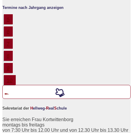
Termine nach Jahrgang anzeigen
5
6
7
8
9
10
Werde ein neuer
5er an der
H
ellweg-
R
eal
S
chule
Sekretariat der
H
ellweg-
R
eal
S
chule
Sie erreichen Frau Kortwittenborg
montags bis freitags
von 7:30 Uhr bis 12.00 Uhr und von 12.30 Uhr bis 13.30 Uhr