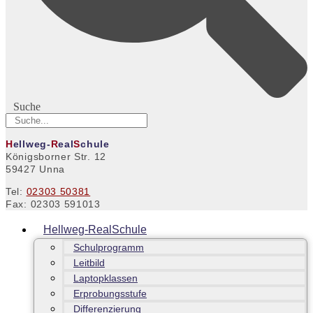
Suche
H
ellweg-
R
eal
S
chule
Königsborner Str. 12
59427 Unna
Tel:
02303 50381
Fax: 02303 591013
Hellweg-RealSchule
Schulprogramm
Leitbild
Laptopklassen
Erprobungsstufe
Differenzierung