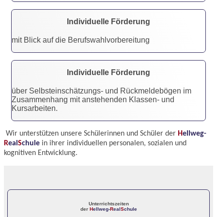
Individuelle Förderung
mit Blick auf die Berufswahlvorbereitung
Individuelle Förderung
über Selbsteinschätzungs- und Rückmeldebögen im
Zusammenhang mit anstehenden Klassen- und
Kursarbeiten.
Wir unterstützen unsere Schülerinnen und Schüler der
H
ellweg-
R
eal
S
chule
in ihrer individuellen personalen, sozialen und
kognitiven Entwicklung.
Unterrichtszeiten
der
H
ellweg-
R
eal
S
chule