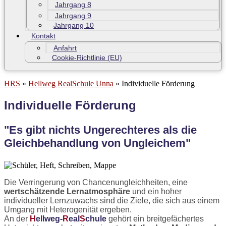
Jahrgang 8
Jahrgang 9
Jahrgang 10
Kontakt
Anfahrt
Cookie-Richtlinie (EU)
HRS
»
Hellweg RealSchule Unna
»
Individuelle Förderung
Individuelle Förderung
"Es gibt nichts Ungerechteres als die
Gleichbehandlung von Ungleichem"
Die Verringerung von Chancenungleichheiten, eine
wertschätzende Lernatmosphäre
und ein hoher
individueller Lernzuwachs sind die Ziele, die sich aus einem
Umgang mit Heterogenität ergeben.
An der
H
ellweg-
R
eal
S
chule
gehört ein breitgefächertes