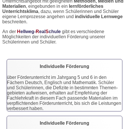
Unterrichtsangebot mit geeigneten
Methoden, Medien und
Materialien
, eingebunden in ein
lernförderliches
Unterrichtsklima
, dazu, wenn Schülerinnen und Schüler
eigene Lernprozesse angehen und
individuelle Lernwege
beschreiten.
An der
H
ellweg-
R
eal
S
chule
gibt es verschiedene
Möglichkeiten der individuellen Förderung unserer
Schülerinnen und Schüler.
Individuelle Förderung
über Förderunterricht im Jahrgang 5 und 6 in den
Fächern Deutsch, Englisch und Mathematik. Schüler
und Schülerinnen, die Defizite in bestimmten Themen­
gebieten aufweisen, erhalten auf Empfeh­lung der
Fachlehrkraft in diesem Fach passende Materialien im
ver­pflichtenden Förder­unterricht, bis sich die Leistungen
verbessert haben.
Individuelle Förderung