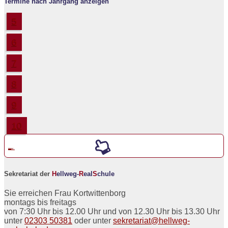
Termine nach Jahrgang anzeigen
5
6
7
8
9
10
Werde ein neuer
5er an der
H
ellweg-
R
eal
S
chule
Sekretariat der
H
ellweg-
R
eal
S
chule
Sie erreichen Frau Kortwittenborg
montags bis freitags
von 7:30 Uhr bis 12.00 Uhr und von 12.30 Uhr bis 13.30 Uhr
unter
02303 50381
oder unter
sekretariat@hellweg-