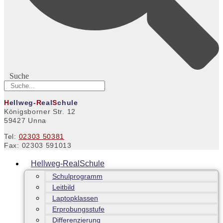
Suche
H
ellweg-
R
eal
S
chule
Königsborner Str. 12
59427 Unna
Tel:
02303 50381
Fax: 02303 591013
Hellweg-RealSchule
Schulprogramm
Leitbild
Laptopklassen
Erprobungsstufe
Differenzierung