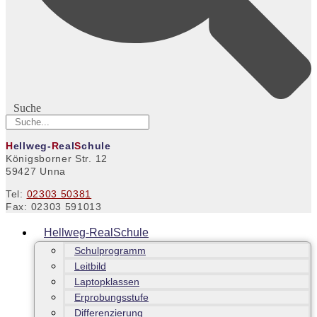
Suche
H
ellweg-
R
eal
S
chule
Königsborner Str. 12
59427 Unna
Tel:
02303 50381
Fax: 02303 591013
Hellweg-RealSchule
Schulprogramm
Leitbild
Laptopklassen
Erprobungsstufe
Differenzierung