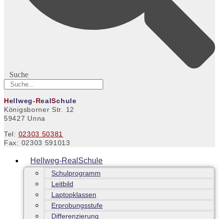
Suche
H
ellweg-
R
eal
S
chule
Königsborner Str. 12
59427 Unna
Tel:
02303 50381
Fax: 02303 591013
Hellweg-RealSchule
Schulprogramm
Leitbild
Laptopklassen
Erprobungsstufe
Differenzierung