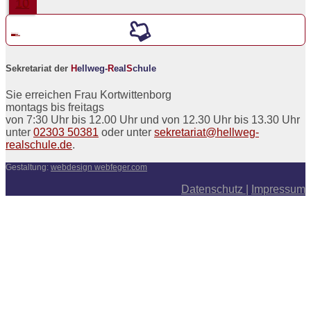
10
Werde ein neuer
5er an der
H
ellweg-
R
eal
S
chule
Sekretariat der
H
ellweg-
R
eal
S
chule
Sie erreichen Frau Kortwittenborg
montags bis freitags
von 7:30 Uhr bis 12.00 Uhr und von 12.30 Uhr bis 13.30 Uhr
unter
02303 50381
oder unter
sekretariat@hellweg-
realschule.de
.
Gestaltung:
webdesign webfeger.com
Datenschutz
|
Impressum