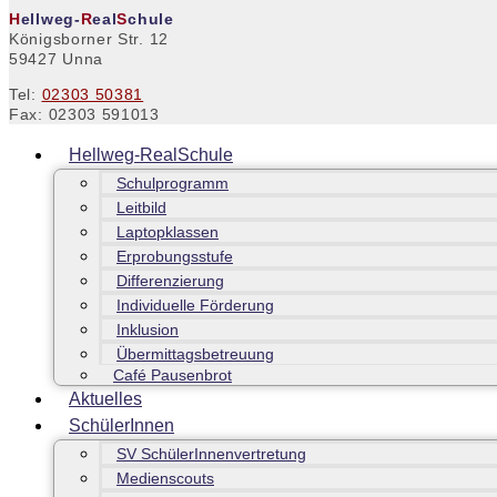
H
ellweg-
R
eal
S
chule
Königsborner Str. 12
59427 Unna
Tel:
02303 50381
Fax: 02303 591013
Hellweg-RealSchule
Schulprogramm
Leitbild
Laptopklassen
Erprobungsstufe
Differenzierung
Individuelle Förderung
Inklusion
Übermittagsbetreuung
Café Pausenbrot
Aktuelles
SchülerInnen
SV SchülerInnenvertretung
Medienscouts