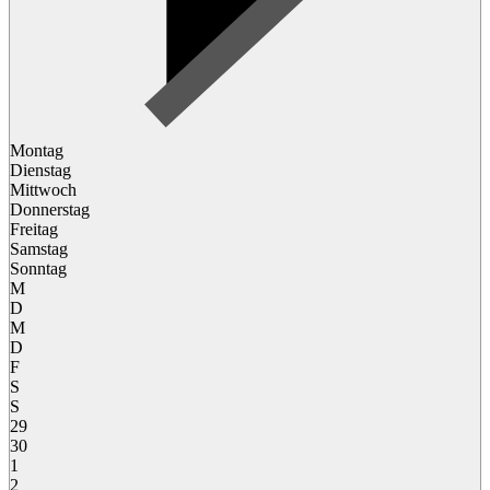
Montag
Dienstag
Mittwoch
Donnerstag
Freitag
Samstag
Sonntag
M
D
M
D
F
S
S
29
30
1
2