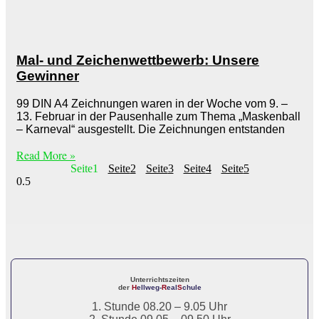
Mal- und Zeichen­wettbewerb: Unsere
Gewinner
99 DIN A4 Zeichnungen waren in der Woche vom 9. –
13. Februar in der Pausenhalle zum Thema „Maskenball
– Karneval“ ausgestellt. Die Zeichnungen entstanden
Read More »
Seite
1
Seite
2
Seite
3
Seite
4
Seite
5
Unterrichtszeiten
der
H
ellweg-
R
eal
S
chule
1. Stunde 08.20 – 9.05 Uhr