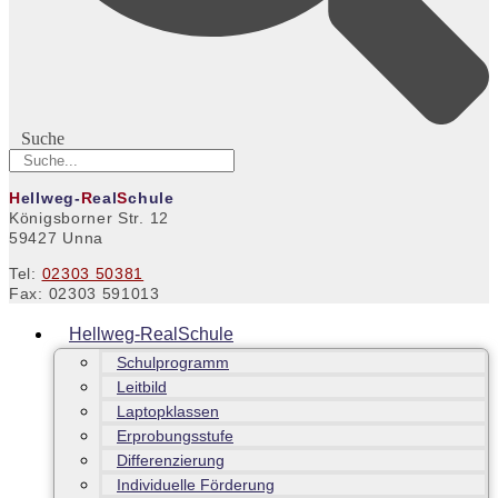
Suche
H
ellweg-
R
eal
S
chule
Königsborner Str. 12
59427 Unna
Tel:
02303 50381
Fax: 02303 591013
Hellweg-RealSchule
Schulprogramm
Leitbild
Laptopklassen
Erprobungsstufe
Differenzierung
Individuelle Förderung