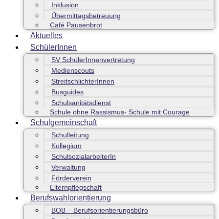
Inklusion
Übermittagsbetreuung
Café Pausenbrot
Aktuelles
SchülerInnen
SV SchülerInnenvertretung
Medienscouts
StreitschlichterInnen
Busguides
Schulsanitätsdienst
Schule ohne Rassismus- Schule mit Courage
Schulgemeinschaft
Schulleitung
Kollegium
SchulsozialarbeiterIn
Verwaltung
Förderverein
Elternpflegschaft
Berufswahlorientierung
BOB – Berufsorientierungsbüro