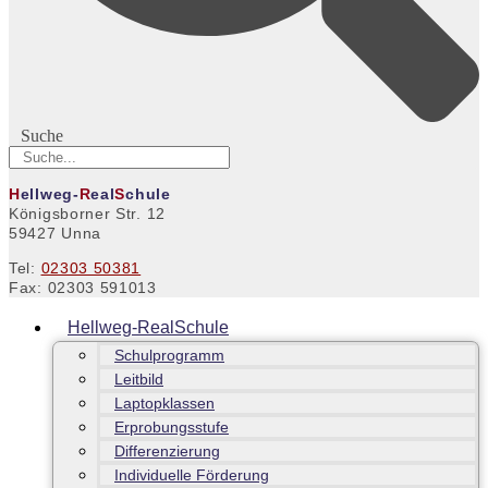
Suche
H
ellweg-
R
eal
S
chule
Königsborner Str. 12
59427 Unna
Tel:
02303 50381
Fax: 02303 591013
Hellweg-RealSchule
Schulprogramm
Leitbild
Laptopklassen
Erprobungsstufe
Differenzierung
Individuelle Förderung