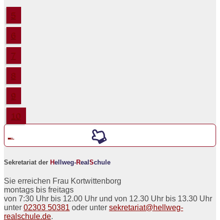
5
6
7
8
9
10
Werde ein neuer
5er an der
H
ellweg-
R
eal
S
chule
Sekretariat der
H
ellweg-
R
eal
S
chule
Sie erreichen Frau Kortwittenborg
montags bis freitags
von 7:30 Uhr bis 12.00 Uhr und von 12.30 Uhr bis 13.30 Uhr
unter
02303 50381
oder unter
sekretariat@hellweg-
realschule.de
.