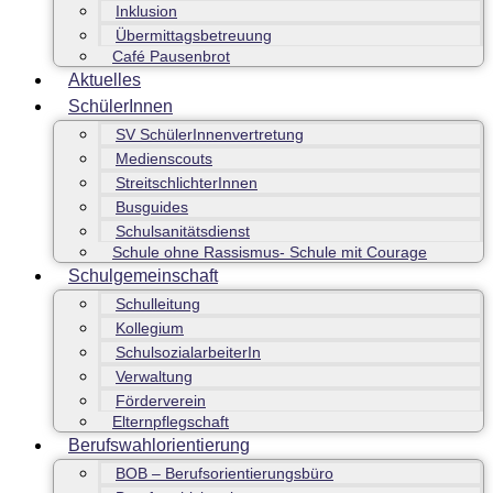
Inklusion
Übermittagsbetreuung
Café Pausenbrot
Aktuelles
SchülerInnen
SV SchülerInnenvertretung
Medienscouts
StreitschlichterInnen
Busguides
Schulsanitätsdienst
Schule ohne Rassismus- Schule mit Courage
Schulgemeinschaft
Schulleitung
Kollegium
SchulsozialarbeiterIn
Verwaltung
Förderverein
Elternpflegschaft
Berufswahlorientierung
BOB – Berufsorientierungsbüro