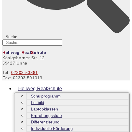
Suche
H
ellweg-
R
eal
S
chule
Königsborner Str. 12
59427 Unna
Tel:
02303 50381
Fax: 02303 591013
Hellweg-RealSchule
Schulprogramm
Leitbild
Laptopklassen
Erprobungsstufe
Differenzierung
Individuelle Förderung