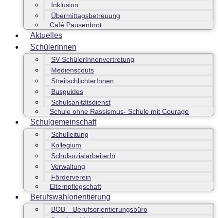
Inklusion
Übermittagsbetreuung
Café Pausenbrot
Aktuelles
SchülerInnen
SV SchülerInnenvertretung
Medienscouts
StreitschlichterInnen
Busguides
Schulsanitätsdienst
Schule ohne Rassismus- Schule mit Courage
Schulgemeinschaft
Schulleitung
Kollegium
SchulsozialarbeiterIn
Verwaltung
Förderverein
Elternpflegschaft
Berufswahlorientierung
BOB – Berufsorientierungsbüro