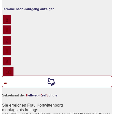
Termine nach Jahrgang anzeigen
5
6
7
8
9
10
Werde ein neuer
5er an der
H
ellweg-
R
eal
S
chule
Sekretariat der
H
ellweg-
R
eal
S
chule
Sie erreichen Frau Kortwittenborg
montags bis freitags