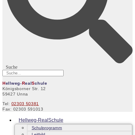
Suche
H
ellweg-
R
eal
S
chule
Königsborner Str. 12
59427 Unna
Tel:
02303 50381
Fax: 02303 591013
Hellweg-RealSchule
Schulprogramm
Leitbild