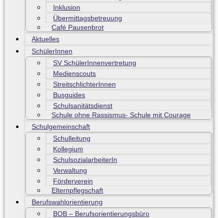
Inklusion
Übermittagsbetreuung
Café Pausenbrot
Aktuelles
SchülerInnen
SV SchülerInnenvertretung
Medienscouts
StreitschlichterInnen
Busguides
Schulsanitätsdienst
Schule ohne Rassismus- Schule mit Courage
Schulgemeinschaft
Schulleitung
Kollegium
SchulsozialarbeiterIn
Verwaltung
Förderverein
Elternpflegschaft
Berufswahlorientierung
BOB – Berufsorientierungsbüro