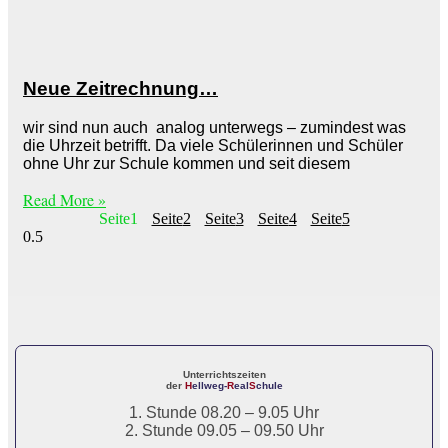
Neue Zeitrechnung…
wir sind nun auch analog unterwegs – zumindest was
die Uhrzeit betrifft. Da viele Schülerinnen und Schüler
ohne Uhr zur Schule kommen und seit diesem
Read More »
Seite
1
Seite
2
Seite
3
Seite
4
Seite
5
Unterrichtszeiten
der
H
ellweg-
R
eal
S
chule
1. Stunde 08.20 – 9.05 Uhr
2. Stunde 09.05 – 09.50 Uhr