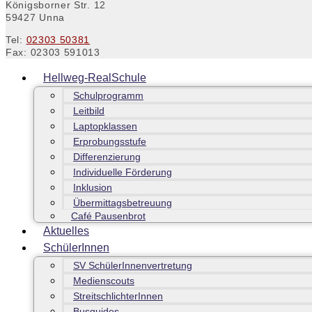
Königsborner Str. 12
59427 Unna
Tel:
02303 50381
Fax: 02303 591013
Hellweg-RealSchule
Schulprogramm
Leitbild
Laptopklassen
Erprobungsstufe
Differenzierung
Individuelle Förderung
Inklusion
Übermittagsbetreuung
Café Pausenbrot
Aktuelles
SchülerInnen
SV SchülerInnenvertretung
Medienscouts
StreitschlichterInnen
Busguides