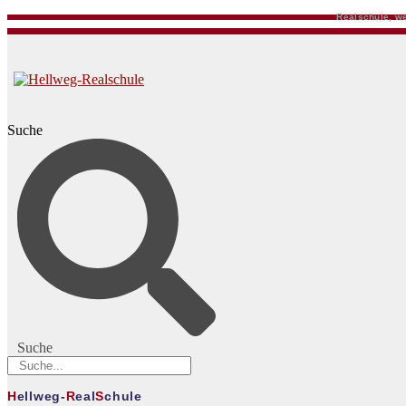
Realschule, we
Suche
Suche
H
ellweg-
R
eal
S
chule