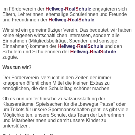
Im Förderverein der
H
ellweg-
R
eal
S
chule
engagieren sich
Eltern, LehrerInnen, ehemalige SchülerInnen und Freunde
und Freundinnen der
H
ellweg-
R
eal
S
chule
.
Wir sind ein gemeinnütziger Verein. Das bedeutet, wir haben
keine eigenen wirtschaftlichen Interessen, sondern alle
Einnahmen (Mitgliedsbeiträge, Spenden und sonstige
Einnahmen) kommen der
H
ellweg-
R
eal
S
chule
und den
Schülern und Schülerinnen der
H
ellweg-
R
eal
S
chule
zugute.
Was tun wir?
Der Förderverein versucht in den Zeiten der immer
knapperen öffentlichen Mittel die kleinen Extras zu
ermöglichen, die den Schulalltag schöner machen.
Ob es nun um technische Zusatzausstattung der
Klassenräume, Spielsachen für die „bewegte Pause“ oder
um Trikots für unsere Sportmannschaften geht, es gibt viele
Möglichkeiten, unsere Schule, das Team der LehrerInnen
und MitarbeiterInnen und damit unsere Kinder zu
unterstützen.