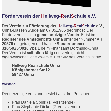
Förderverein der
H
ellweg-
R
eal
S
chule
e.V.
Der
Verein zur Förderung der
H
ellweg-
R
eal
S
chule
e.V.
,
Unna-Massen wurde am 07.05.1985 gegründet. Der
Förderverein ist ein
gemeinnütziger Verein
. Er ist im
Register des Amtsgerichts Unna
unter der Nummer
VR
20576
eingetragen und hat die
Steuernummer
316/5925/0916 Vbz 1
beim Finanzamt Dortmund-Unna.
Der Verein ist
selbstlos tätig
und verfolgt nicht
eigenwirtschaftliche Zwecke. Der Sitz des Vereins ist die
Hellweg-Realschule Unna
Königsborner Str.12
59427 Unna
Vorstand
Der derzeitige Vorstand besteht aus drei Personen:
Frau Daniela Spink (1. Vorsitzende)
Frau Stephanie Dickel (2. Vorsitzende)