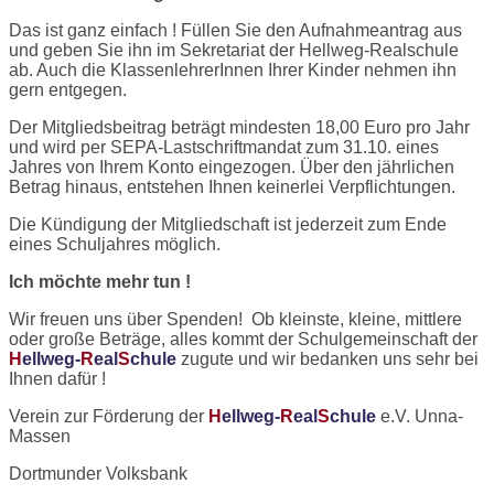
Das ist ganz einfach ! Füllen Sie den Aufnahmeantrag aus
und geben Sie ihn im Sekretariat der Hellweg-Realschule
ab. Auch die KlassenlehrerInnen Ihrer Kinder nehmen ihn
gern entgegen.
Der Mitgliedsbeitrag beträgt mindesten 18,00 Euro pro Jahr
und wird per SEPA-Lastschriftmandat zum 31.10. eines
Jahres von Ihrem Konto eingezogen. Über den jährlichen
Betrag hinaus, entstehen Ihnen keinerlei Verpflichtungen.
Die Kündigung der Mitgliedschaft ist jederzeit zum Ende
eines Schuljahres möglich.
Ich möchte mehr tun !
Wir freuen uns über Spenden! Ob kleinste, kleine, mittlere
oder große Beträge, alles kommt der Schulgemeinschaft der
H
ellweg-
R
eal
S
chule
zugute und wir bedanken uns sehr bei
Ihnen dafür !
Verein zur Förderung der
H
ellweg-
R
eal
S
chule
e.V. Unna-
Massen
Dortmunder Volksbank