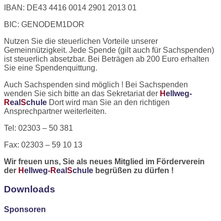
IBAN: DE43 4416 0014 2901 2013 01
BIC: GENODEM1DOR
Nutzen Sie die steuerlichen Vorteile unserer
Gemeinnützigkeit. Jede Spende (gilt auch für Sachspenden)
ist steuerlich absetzbar. Bei Beträgen ab 200 Euro erhalten
Sie eine Spendenquittung.
Auch Sachspenden sind möglich ! Bei Sachspenden
wenden Sie sich bitte an das Sekretariat der
H
ellweg-
R
eal
S
chule
Dort wird man Sie an den richtigen
Ansprechpartner weiterleiten.
Tel: 02303 – 50 381
Fax: 02303 – 59 10 13
Wir freuen uns, Sie als neues Mitglied im Förderverein
der
H
ellweg-
R
eal
S
chule
begrüßen zu dürfen !
Downloads
Sponsoren