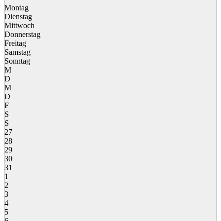
Montag
Dienstag
Mittwoch
Donnerstag
Freitag
Samstag
Sonntag
M
D
M
D
F
S
S
27
28
29
30
31
1
2
3
4
5
6