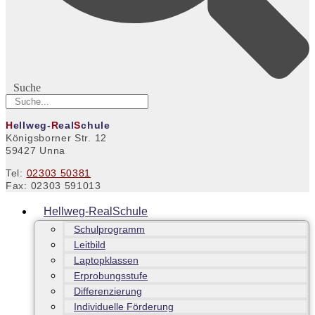
Suche
H
ellweg-
R
eal
S
chule
Königsborner Str. 12
59427 Unna
Tel:
02303 50381
Fax: 02303 591013
Hellweg-RealSchule
Schulprogramm
Leitbild
Laptopklassen
Erprobungsstufe
Differenzierung
Individuelle Förderung