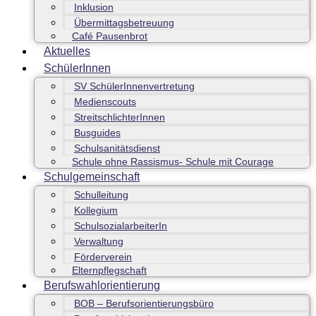
Inklusion
Übermittagsbetreuung
Café Pausenbrot
Aktuelles
SchülerInnen
SV SchülerInnenvertretung
Medienscouts
StreitschlichterInnen
Busguides
Schulsanitätsdienst
Schule ohne Rassismus- Schule mit Courage
Schulgemeinschaft
Schulleitung
Kollegium
SchulsozialarbeiterIn
Verwaltung
Förderverein
Elternpflegschaft
Berufswahlorientierung
BOB – Berufsorientierungsbüro