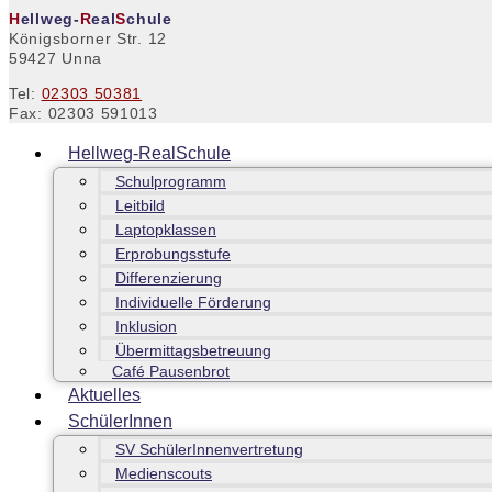
H
ellweg-
R
eal
S
chule
Königsborner Str. 12
59427 Unna
Tel:
02303 50381
Fax: 02303 591013
Hellweg-RealSchule
Schulprogramm
Leitbild
Laptopklassen
Erprobungsstufe
Differenzierung
Individuelle Förderung
Inklusion
Übermittagsbetreuung
Café Pausenbrot
Aktuelles
SchülerInnen
SV SchülerInnenvertretung
Medienscouts