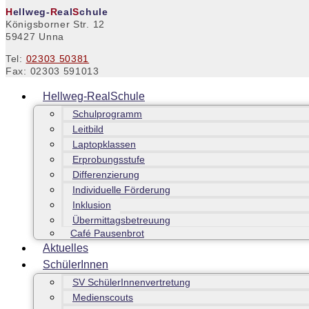
H
ellweg-
R
eal
S
chule
Königsborner Str. 12
59427 Unna
Tel:
02303 50381
Fax: 02303 591013
Hellweg-RealSchule
Schulprogramm
Leitbild
Laptopklassen
Erprobungsstufe
Differenzierung
Individuelle Förderung
Inklusion
Übermittagsbetreuung
Café Pausenbrot
Aktuelles
SchülerInnen
SV SchülerInnenvertretung
Medienscouts