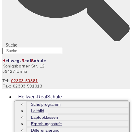
Suche
H
ellweg-
R
eal
S
chule
Königsborner Str. 12
59427 Unna
Tel:
02303 50381
Fax: 02303 591013
Hellweg-RealSchule
Schulprogramm
Leitbild
Laptopklassen
Erprobungsstufe
Differenzierung