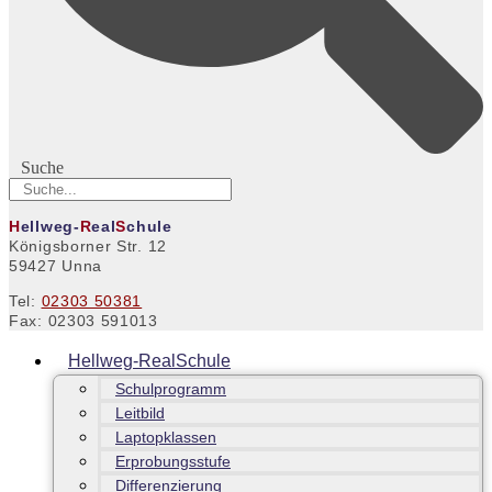
Suche
H
ellweg-
R
eal
S
chule
Königsborner Str. 12
59427 Unna
Tel:
02303 50381
Fax: 02303 591013
Hellweg-RealSchule
Schulprogramm
Leitbild
Laptopklassen
Erprobungsstufe
Differenzierung