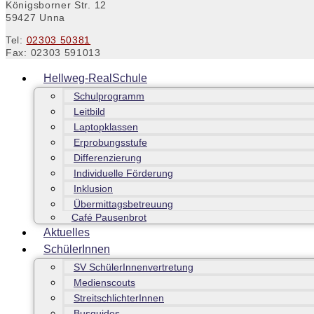
Königsborner Str. 12
59427 Unna
Tel:
02303 50381
Fax: 02303 591013
Hellweg-RealSchule
Schulprogramm
Leitbild
Laptopklassen
Erprobungsstufe
Differenzierung
Individuelle Förderung
Inklusion
Übermittagsbetreuung
Café Pausenbrot
Aktuelles
SchülerInnen
SV SchülerInnenvertretung
Medienscouts
StreitschlichterInnen
Busguides