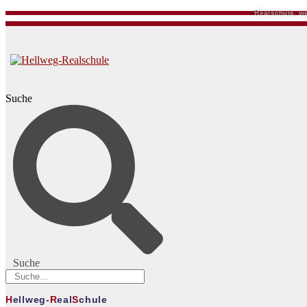
Realschule, we
Suche
Suche
H
ellweg-
R
eal
S
chule