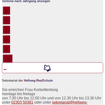
Termine nach Jahrgang anzeigen
5
6
7
8
9
10
Werde ein neuer
5er an der
H
ellweg-
R
eal
S
chule
Sekretariat der
H
ellweg-
R
eal
S
chule
Sie erreichen Frau Kortwittenborg
montags bis freitags
von 7:30 Uhr bis 12.00 Uhr und von 12.30 Uhr bis 13.30 Uhr
unter
02303 50381
oder unter
sekretariat@hellweg-