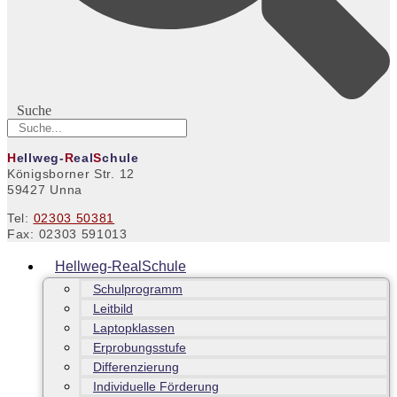
Suche
H
ellweg-
R
eal
S
chule
Königsborner Str. 12
59427 Unna
Tel:
02303 50381
Fax: 02303 591013
Hellweg-RealSchule
Schulprogramm
Leitbild
Laptopklassen
Erprobungsstufe
Differenzierung
Individuelle Förderung