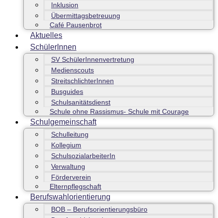
Inklusion
Übermittagsbetreuung
Café Pausenbrot
Aktuelles
SchülerInnen
SV SchülerInnenvertretung
Medienscouts
StreitschlichterInnen
Busguides
Schulsanitätsdienst
Schule ohne Rassismus- Schule mit Courage
Schulgemeinschaft
Schulleitung
Kollegium
SchulsozialarbeiterIn
Verwaltung
Förderverein
Elternpflegschaft
Berufswahlorientierung
BOB – Berufsorientierungsbüro