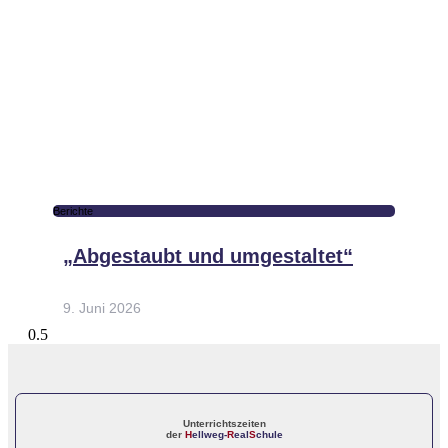
Berichte
„Abgestaubt und umgestaltet“
9. Juni 2026
Unterrichtszeiten
der
H
ellweg-
R
eal
S
chule