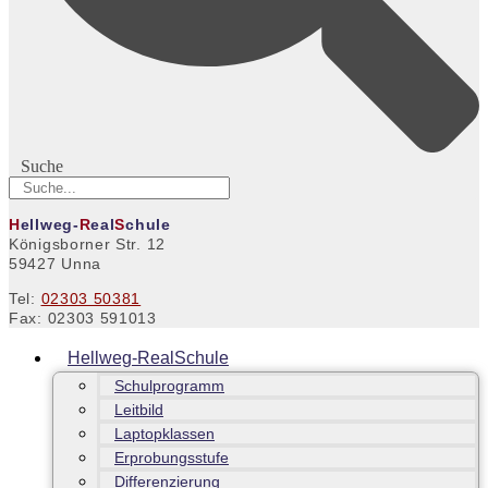
Suche
H
ellweg-
R
eal
S
chule
Königsborner Str. 12
59427 Unna
Tel:
02303 50381
Fax: 02303 591013
Hellweg-RealSchule
Schulprogramm
Leitbild
Laptopklassen
Erprobungsstufe
Differenzierung