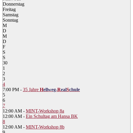
Donnerstag
Freitag
Samstag
Sonntag
M
D
M
D
F
S
S
30
1
2
3
4
7:00 PM -
35 Jahre
H
ellweg-
R
eal
S
chule
5
6
7
12:00 AM -
MINT-Workshop 8a
12:00 AM -
Ein Schultag am Hansa BK
8
12:00 AM -
MINT-Workshop 8b
9