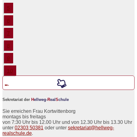
5
6
7
8
9
10
Werde ein neuer
5er an der
H
ellweg-
R
eal
S
chule
Sekretariat der
H
ellweg-
R
eal
S
chule
Sie erreichen Frau Kortwittenborg
montags bis freitags
von 7:30 Uhr bis 12.00 Uhr und von 12.30 Uhr bis 13.30 Uhr
unter
02303 50381
oder unter
sekretariat@hellweg-
realschule.de
.