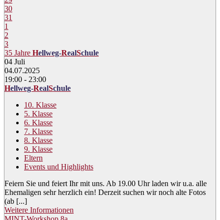
30
31
1
2
3
35 Jahre
H
ellweg-
R
eal
S
chule
04
Juli
04.07.2025
19:00 - 23:00
H
ellweg-
R
eal
S
chule
10. Klasse
5. Klasse
6. Klasse
7. Klasse
8. Klasse
9. Klasse
Eltern
Events und Highlights
Feiern Sie und feiert Ihr mit uns. Ab 19.00 Uhr laden wir u.a. alle
Ehemaligen sehr herzlich ein! Derzeit suchen wir noch alte Fotos
(ab [...]
Weitere Informationen
MINT-Workshop 8a