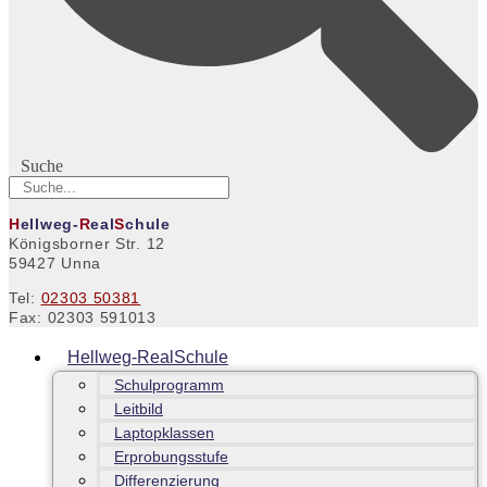
Suche
H
ellweg-
R
eal
S
chule
Königsborner Str. 12
59427 Unna
Tel:
02303 50381
Fax: 02303 591013
Hellweg-RealSchule
Schulprogramm
Leitbild
Laptopklassen
Erprobungsstufe
Differenzierung