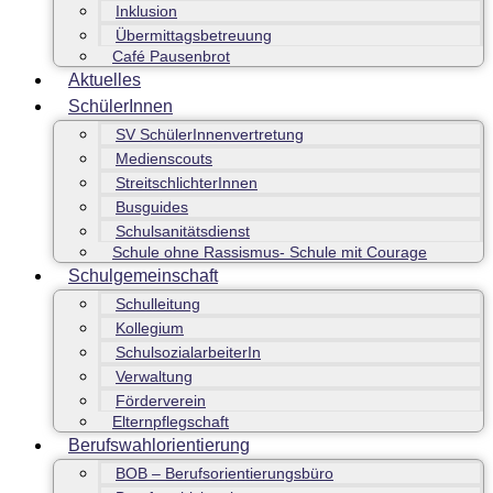
Inklusion
Übermittagsbetreuung
Café Pausenbrot
Aktuelles
SchülerInnen
SV SchülerInnenvertretung
Medienscouts
StreitschlichterInnen
Busguides
Schulsanitätsdienst
Schule ohne Rassismus- Schule mit Courage
Schulgemeinschaft
Schulleitung
Kollegium
SchulsozialarbeiterIn
Verwaltung
Förderverein
Elternpflegschaft
Berufswahlorientierung
BOB – Berufsorientierungsbüro