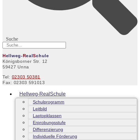
Suche
H
ellweg-
R
eal
S
chule
Königsborner Str. 12
59427 Unna
Tel:
02303 50381
Fax: 02303 591013
Hellweg-RealSchule
Schulprogramm
Leitbild
Laptopklassen
Erprobungsstufe
Differenzierung
Individuelle Förderung