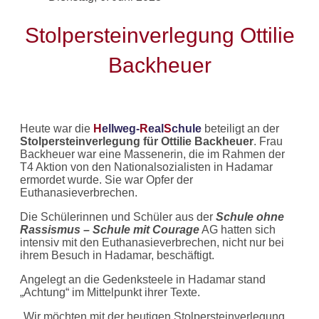
Stolpersteinverlegung Ottilie
Backheuer
Heute war die
H
ellweg-
R
eal
S
chule
beteiligt an der
Stolpersteinverlegung für Ottilie Backheuer
. Frau
Backheuer war eine Massenerin, die im Rahmen der
T4 Aktion von den Nationalsozialisten in Hadamar
ermordet wurde. Sie war Opfer der
Euthanasieverbrechen.
Die Schülerinnen und Schüler aus der
Schule ohne
Rassismus – Schule mit Courage
AG hatten sich
intensiv mit den Euthanasieverbrechen, nicht nur bei
ihrem Besuch in Hadamar, beschäftigt.
Angelegt an die Gedenksteele in Hadamar stand
„Achtung“ im Mittelpunkt ihrer Texte.
„Wir möchten mit der heutigen Stolpersteinverlegung