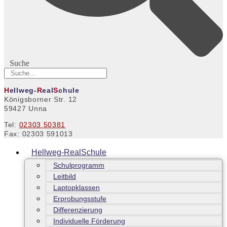
Suche
H
ellweg-
R
eal
S
chule
Königsborner Str. 12
59427 Unna
Tel:
02303 50381
Fax: 02303 591013
Hellweg-RealSchule
Schulprogramm
Leitbild
Laptopklassen
Erprobungsstufe
Differenzierung
Individuelle Förderung