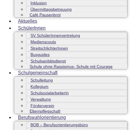
Inklusion
Übermittagsbetreuung
Café Pausenbrot
Aktuelles
SchülerInnen
SV SchülerInnenvertretung
Medienscouts
StreitschlichterInnen
Busguides
Schulsanitätsdienst
Schule ohne Rassismus- Schule mit Courage
Schulgemeinschaft
Schulleitung
Kollegium
SchulsozialarbeiterIn
Verwaltung
Förderverein
Elternpflegschaft
Berufswahlorientierung
BOB – Berufsorientierungsbüro