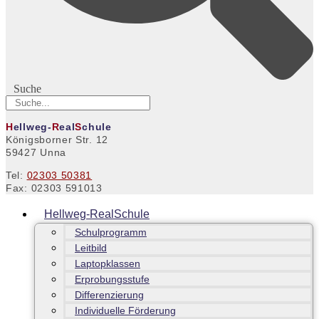
Suche
H
ellweg-
R
eal
S
chule
Königsborner Str. 12
59427 Unna
Tel:
02303 50381
Fax: 02303 591013
Hellweg-RealSchule
Schulprogramm
Leitbild
Laptopklassen
Erprobungsstufe
Differenzierung
Individuelle Förderung