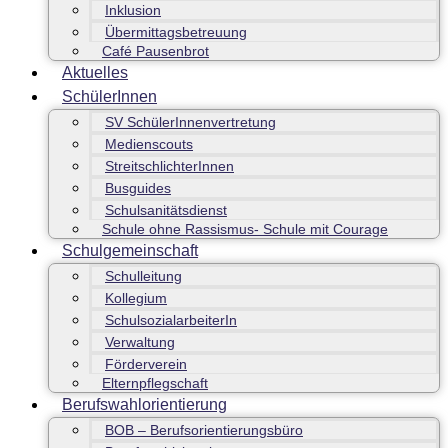
Inklusion
Übermittagsbetreuung
Café Pausenbrot
Aktuelles
SchülerInnen
SV SchülerInnenvertretung
Medienscouts
StreitschlichterInnen
Busguides
Schulsanitätsdienst
Schule ohne Rassismus- Schule mit Courage
Schulgemeinschaft
Schulleitung
Kollegium
SchulsozialarbeiterIn
Verwaltung
Förderverein
Elternpflegschaft
Berufswahlorientierung
BOB – Berufsorientierungsbüro