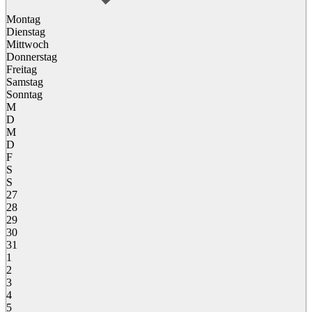
Montag
Dienstag
Mittwoch
Donnerstag
Freitag
Samstag
Sonntag
M
D
M
D
F
S
S
27
28
29
30
31
1
2
3
4
5