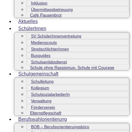
Inklusion
Übermittagsbetreuung
Café Pausenbrot
Aktuelles
SchülerInnen
SV SchülerInnenvertretung
Medienscouts
StreitschlichterInnen
Busguides
Schulsanitätsdienst
Schule ohne Rassismus- Schule mit Courage
Schulgemeinschaft
Schulleitung
Kollegium
SchulsozialarbeiterIn
Verwaltung
Förderverein
Elternpflegschaft
Berufswahlorientierung
BOB – Berufsorientierungsbüro