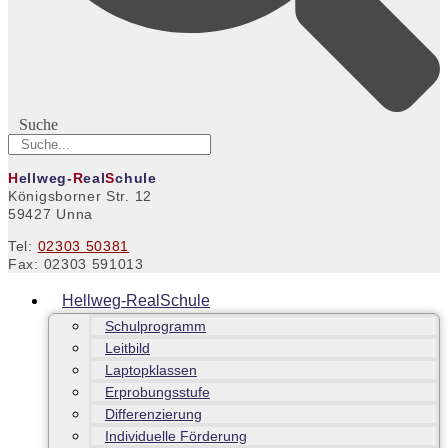
Suche
H
ellweg-
R
eal
S
chule
Königsborner Str. 12
59427 Unna
Tel:
02303 50381
Fax: 02303 591013
Hellweg-RealSchule
Schulprogramm
Leitbild
Laptopklassen
Erprobungsstufe
Differenzierung
Individuelle Förderung