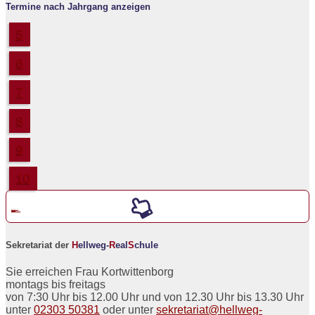
Termine nach Jahrgang anzeigen
5
6
7
8
9
10
Werde ein neuer
5er an der
H
ellweg-
R
eal
S
chule
Sekretariat der
H
ellweg-
R
eal
S
chule
Sie erreichen Frau Kortwittenborg
montags bis freitags
von 7:30 Uhr bis 12.00 Uhr und von 12.30 Uhr bis 13.30 Uhr
unter
02303 50381
oder unter
sekretariat@hellweg-