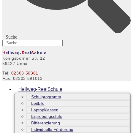
Suche
H
ellweg-
R
eal
S
chule
Königsborner Str. 12
59427 Unna
Tel:
02303 50381
Fax: 02303 591013
Hellweg-RealSchule
Schulprogramm
Leitbild
Laptopklassen
Erprobungsstufe
Differenzierung
Individuelle Förderung