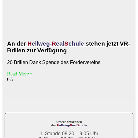
An der
H
ellweg-
R
eal
S
chule
stehen jetzt VR-
Brillen zur Verfügung
20 Brillen Dank Spende des Fördervereins
Read More »
Unterrichtszeiten
der
H
ellweg-
R
eal
S
chule
1. Stunde 08.20 – 9.05 Uhr