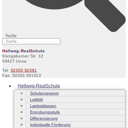
Suche
H
ellweg-
R
eal
S
chule
Königsborner Str. 12
59427 Unna
Tel:
02303 50381
Fax: 02303 591013
Hellweg-RealSchule
Schulprogramm
Leitbild
Laptopklassen
Erprobungsstufe
Differenzierung
Individuelle Förderung