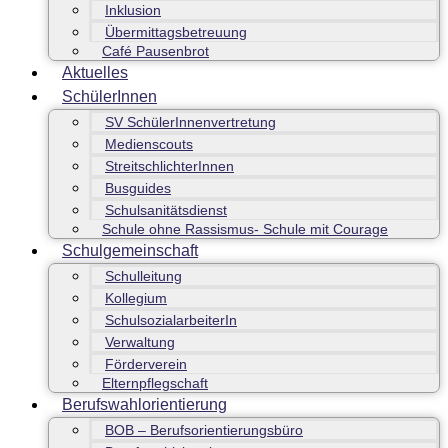
Inklusion
Übermittagsbetreuung
Café Pausenbrot
Aktuelles
SchülerInnen
SV SchülerInnenvertretung
Medienscouts
StreitschlichterInnen
Busguides
Schulsanitätsdienst
Schule ohne Rassismus- Schule mit Courage
Schulgemeinschaft
Schulleitung
Kollegium
SchulsozialarbeiterIn
Verwaltung
Förderverein
Elternpflegschaft
Berufswahlorientierung
BOB – Berufsorientierungsbüro