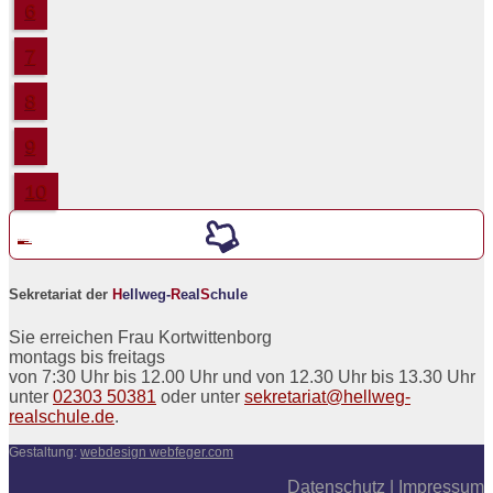
6
7
8
9
10
Werde ein neuer
5er an der
H
ellweg-
R
eal
S
chule
Sekretariat der
H
ellweg-
R
eal
S
chule
Sie erreichen Frau Kortwittenborg
montags bis freitags
von 7:30 Uhr bis 12.00 Uhr und von 12.30 Uhr bis 13.30 Uhr
unter
02303 50381
oder unter
sekretariat@hellweg-
realschule.de
.
Gestaltung:
webdesign webfeger.com
Datenschutz
|
Impressum