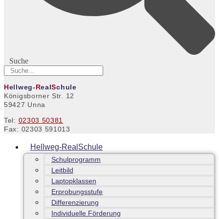
Suche
H
ellweg-
R
eal
S
chule
Königsborner Str. 12
59427 Unna
Tel:
02303 50381
Fax: 02303 591013
Hellweg-RealSchule
Schulprogramm
Leitbild
Laptopklassen
Erprobungsstufe
Differenzierung
Individuelle Förderung