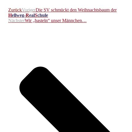
Zurück
Voriger
Die SV schmückt den Weihnachtsbaum der
H
ellweg-
R
eal
S
chule
Nächster
Wir „basteln“ unser Männchen…