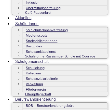
Inklusion
Übermittagsbetreuung
Café Pausenbrot
Aktuelles
SchülerInnen
SV SchülerInnenvertretung
Medienscouts
StreitschlichterInnen
Busguides
Schulsanitätsdienst
Schule ohne Rassismus- Schule mit Courage
Schulgemeinschaft
Schulleitung
Kollegium
SchulsozialarbeiterIn
Verwaltung
Förderverein
Elternpflegschaft
Berufswahlorientierung
BOB – Berufsorientierungsbüro