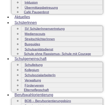
Inklusion
Übermittagsbetreuung
Café Pausenbrot
Aktuelles
SchülerInnen
SV SchülerInnenvertretung
Medienscouts
StreitschlichterInnen
Busguides
Schulsanitätsdienst
Schule ohne Rassismus- Schule mit Courage
Schulgemeinschaft
Schulleitung
Kollegium
SchulsozialarbeiterIn
Verwaltung
Förderverein
Elternpflegschaft
Berufswahlorientierung
BOB – Berufsorientierungsbüro