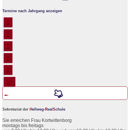
Termine nach Jahrgang anzeigen
5
6
7
8
9
10
Werde ein neuer
5er an der
H
ellweg-
R
eal
S
chule
Sekretariat der
H
ellweg-
R
eal
S
chule
Sie erreichen Frau Kortwittenborg
montags bis freitags