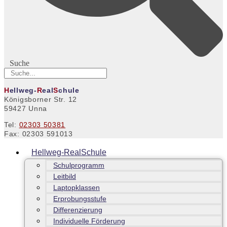
Suche
H
ellweg-
R
eal
S
chule
Königsborner Str. 12
59427 Unna
Tel:
02303 50381
Fax: 02303 591013
Hellweg-RealSchule
Schulprogramm
Leitbild
Laptopklassen
Erprobungsstufe
Differenzierung
Individuelle Förderung