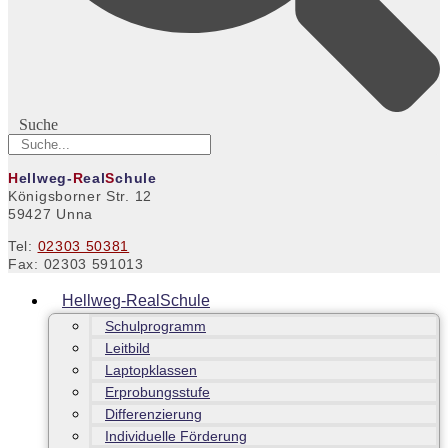
Suche
H
ellweg-
R
eal
S
chule
Königsborner Str. 12
59427 Unna
Tel:
02303 50381
Fax: 02303 591013
Hellweg-RealSchule
Schulprogramm
Leitbild
Laptopklassen
Erprobungsstufe
Differenzierung
Individuelle Förderung