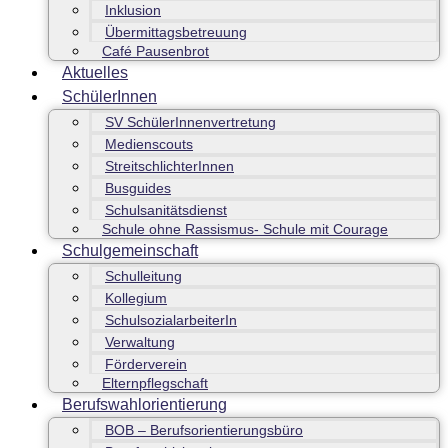
Inklusion
Übermittagsbetreuung
Café Pausenbrot
Aktuelles
SchülerInnen
SV SchülerInnenvertretung
Medienscouts
StreitschlichterInnen
Busguides
Schulsanitätsdienst
Schule ohne Rassismus- Schule mit Courage
Schulgemeinschaft
Schulleitung
Kollegium
SchulsozialarbeiterIn
Verwaltung
Förderverein
Elternpflegschaft
Berufswahlorientierung
BOB – Berufsorientierungsbüro