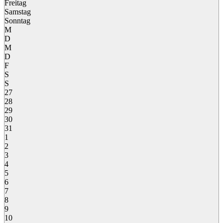
Freitag
Samstag
Sonntag
M
D
M
D
F
S
S
27
28
29
30
31
1
2
3
4
5
6
7
8
9
10