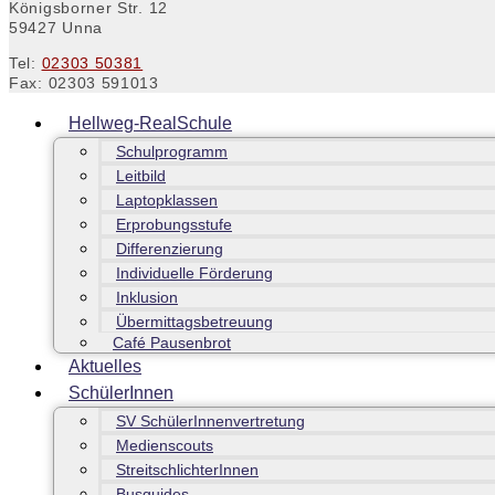
Königsborner Str. 12
59427 Unna
Tel:
02303 50381
Fax: 02303 591013
Hellweg-RealSchule
Schulprogramm
Leitbild
Laptopklassen
Erprobungsstufe
Differenzierung
Individuelle Förderung
Inklusion
Übermittagsbetreuung
Café Pausenbrot
Aktuelles
SchülerInnen
SV SchülerInnenvertretung
Medienscouts
StreitschlichterInnen
Busguides