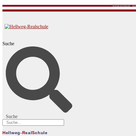
Realschule, we
Suche
Suche
H
ellweg-
R
eal
S
chule