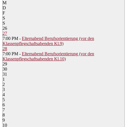
M
D
F
S
S
26
27
7:00 PM -
Elternabend Berufsorientierung (vor den
Klassenpflegschaftsabenden Kl.9)
28
7:00 PM -
Elternabend Berufsorientierung (vor den
Klassenpflegschaftsabenden Kl.10)
29
30
31
1
2
3
4
5
6
7
8
9
10