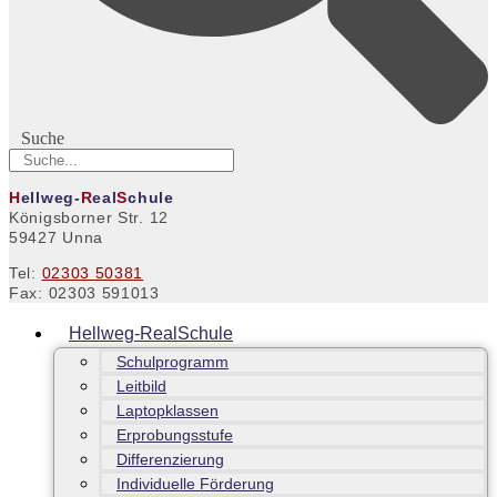
Suche
H
ellweg-
R
eal
S
chule
Königsborner Str. 12
59427 Unna
Tel:
02303 50381
Fax: 02303 591013
Hellweg-RealSchule
Schulprogramm
Leitbild
Laptopklassen
Erprobungsstufe
Differenzierung
Individuelle Förderung