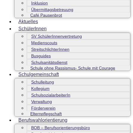
Inklusion
Übermittagsbetreuung
Café Pausenbrot
Aktuelles
SchülerInnen
SV SchülerInnenvertretung
Medienscouts
StreitschlichterInnen
Busguides
Schulsanitätsdienst
Schule ohne Rassismus- Schule mit Courage
Schulgemeinschaft
Schulleitung
Kollegium
SchulsozialarbeiterIn
Verwaltung
Förderverein
Elternpflegschaft
Berufswahlorientierung
BOB – Berufsorientierungsbüro