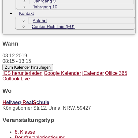
Jahrgang 9
Jahrgang 10
Kontakt
Anfahrt
Cookie-Richtlinie (EU)
Wann
03.12.2019
08:15 - 13:15
Zum Kalender hinzufügen
ICS herunterladen
Google Kalender
iCalendar
Office 365
Outlook Live
Wo
H
ellweg-
R
eal
S
chule
Königsborner Str.12, Unna, NRW, 59427
Veranstaltungstyp
8. Klasse
Berufswahlorientierung