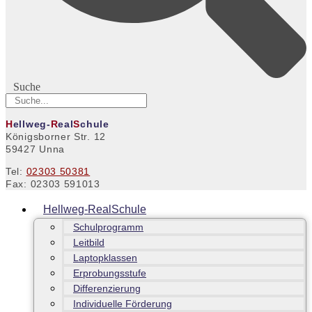
Suche
H
ellweg-
R
eal
S
chule
Königsborner Str. 12
59427 Unna
Tel:
02303 50381
Fax: 02303 591013
Hellweg-RealSchule
Schulprogramm
Leitbild
Laptopklassen
Erprobungsstufe
Differenzierung
Individuelle Förderung