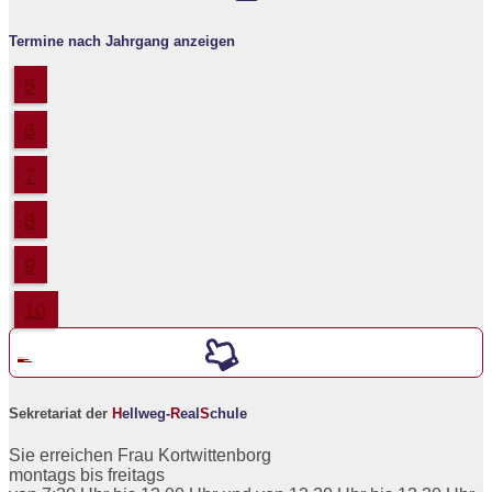
Termine nach Jahrgang anzeigen
5
6
7
8
9
10
Werde ein neuer
5er an der
H
ellweg-
R
eal
S
chule
Sekretariat der
H
ellweg-
R
eal
S
chule
Sie erreichen Frau Kortwittenborg
montags bis freitags