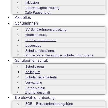
Inklusion
Übermittagsbetreuung
Café Pausenbrot
Aktuelles
SchülerInnen
SV SchülerInnenvertretung
Medienscouts
StreitschlichterInnen
Busguides
Schulsanitätsdienst
Schule ohne Rassismus- Schule mit Courage
Schulgemeinschaft
Schulleitung
Kollegium
SchulsozialarbeiterIn
Verwaltung
Förderverein
Elternpflegschaft
Berufswahlorientierung
BOB – Berufsorientierungsbüro