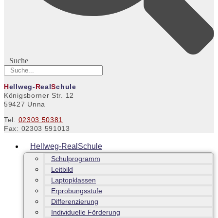
Suche
H
ellweg-
R
eal
S
chule
Königsborner Str. 12
59427 Unna
Tel:
02303 50381
Fax: 02303 591013
Hellweg-RealSchule
Schulprogramm
Leitbild
Laptopklassen
Erprobungsstufe
Differenzierung
Individuelle Förderung