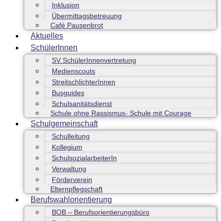
Inklusion
Übermittagsbetreuung
Café Pausenbrot
Aktuelles
SchülerInnen
SV SchülerInnenvertretung
Medienscouts
StreitschlichterInnen
Busguides
Schulsanitätsdienst
Schule ohne Rassismus- Schule mit Courage
Schulgemeinschaft
Schulleitung
Kollegium
SchulsozialarbeiterIn
Verwaltung
Förderverein
Elternpflegschaft
Berufswahlorientierung
BOB – Berufsorientierungsbüro