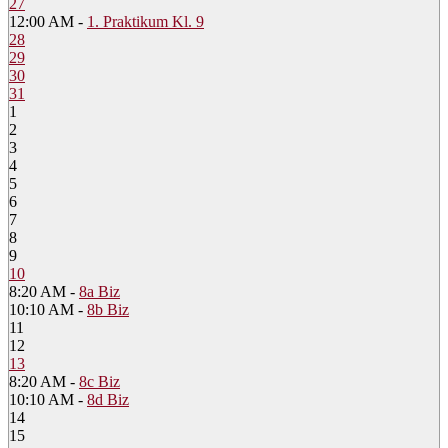
27
12:00 AM -
1. Praktikum Kl. 9
28
29
30
31
1
2
3
4
5
6
7
8
9
10
8:20 AM -
8a Biz
10:10 AM -
8b Biz
11
12
13
8:20 AM -
8c Biz
10:10 AM -
8d Biz
14
15