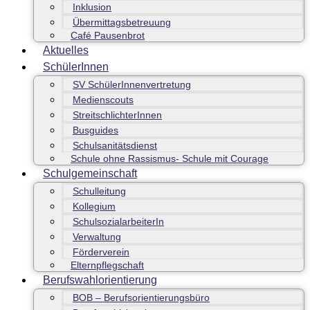
Inklusion
Übermittagsbetreuung
Café Pausenbrot
Aktuelles
SchülerInnen
SV SchülerInnenvertretung
Medienscouts
StreitschlichterInnen
Busguides
Schulsanitätsdienst
Schule ohne Rassismus- Schule mit Courage
Schulgemeinschaft
Schulleitung
Kollegium
SchulsozialarbeiterIn
Verwaltung
Förderverein
Elternpflegschaft
Berufswahlorientierung
BOB – Berufsorientierungsbüro