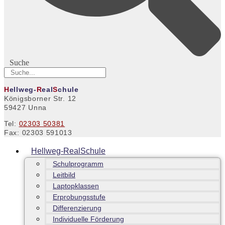
Suche
H
ellweg-
R
eal
S
chule
Königsborner Str. 12
59427 Unna
Tel:
02303 50381
Fax: 02303 591013
Hellweg-RealSchule
Schulprogramm
Leitbild
Laptopklassen
Erprobungsstufe
Differenzierung
Individuelle Förderung