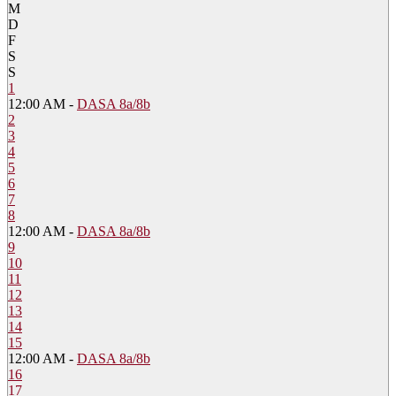
M
D
F
S
S
1
12:00 AM -
DASA 8a/8b
2
3
4
5
6
7
8
12:00 AM -
DASA 8a/8b
9
10
11
12
13
14
15
12:00 AM -
DASA 8a/8b
16
17