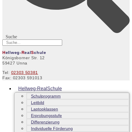
Suche
H
ellweg-
R
eal
S
chule
Königsborner Str. 12
59427 Unna
Tel:
02303 50381
Fax: 02303 591013
Hellweg-RealSchule
Schulprogramm
Leitbild
Laptopklassen
Erprobungsstufe
Differenzierung
Individuelle Förderung