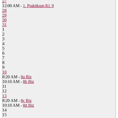
27
12:00 AM -
1. Praktikum Kl. 9
28
29
30
31
1
2
3
4
5
6
7
8
9
10
8:20 AM -
8a Biz
10:10 AM -
8b Biz
11
12
13
8:20 AM -
8c Biz
10:10 AM -
8d Biz
14
15