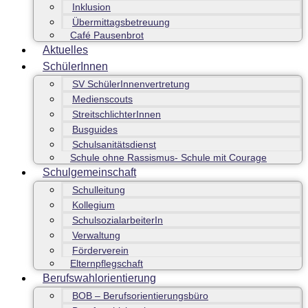
Inklusion
Übermittagsbetreuung
Café Pausenbrot
Aktuelles
SchülerInnen
SV SchülerInnenvertretung
Medienscouts
StreitschlichterInnen
Busguides
Schulsanitätsdienst
Schule ohne Rassismus- Schule mit Courage
Schulgemeinschaft
Schulleitung
Kollegium
SchulsozialarbeiterIn
Verwaltung
Förderverein
Elternpflegschaft
Berufswahlorientierung
BOB – Berufsorientierungsbüro