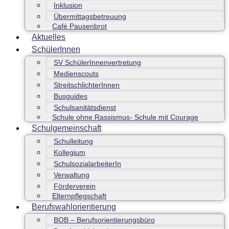
Inklusion
Übermittagsbetreuung
Café Pausenbrot
Aktuelles
SchülerInnen
SV SchülerInnenvertretung
Medienscouts
StreitschlichterInnen
Busguides
Schulsanitätsdienst
Schule ohne Rassismus- Schule mit Courage
Schulgemeinschaft
Schulleitung
Kollegium
SchulsozialarbeiterIn
Verwaltung
Förderverein
Elternpflegschaft
Berufswahlorientierung
BOB – Berufsorientierungsbüro