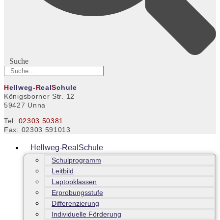
Suche
H
ellweg-
R
eal
S
chule
Königsborner Str. 12
59427 Unna
Tel:
02303 50381
Fax: 02303 591013
Hellweg-RealSchule
Schulprogramm
Leitbild
Laptopklassen
Erprobungsstufe
Differenzierung
Individuelle Förderung