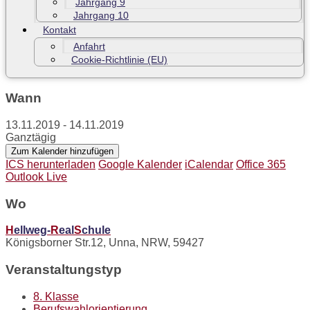
Jahrgang 9
Jahrgang 10
Kontakt
Anfahrt
Cookie-Richtlinie (EU)
Wann
13.11.2019 - 14.11.2019
Ganztägig
Zum Kalender hinzufügen
ICS herunterladen
Google Kalender
iCalendar
Office 365
Outlook Live
Wo
H
ellweg-
R
eal
S
chule
Königsborner Str.12, Unna, NRW, 59427
Veranstaltungstyp
8. Klasse
Berufswahlorientierung