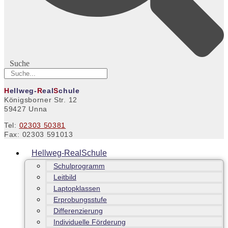
Suche
H
ellweg-
R
eal
S
chule
Königsborner Str. 12
59427 Unna
Tel:
02303 50381
Fax: 02303 591013
Hellweg-RealSchule
Schulprogramm
Leitbild
Laptopklassen
Erprobungsstufe
Differenzierung
Individuelle Förderung