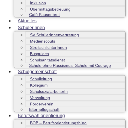
Inklusion
Übermittagsbetreuung
Café Pausenbrot
Aktuelles
SchülerInnen
SV SchülerInnenvertretung
Medienscouts
StreitschlichterInnen
Busguides
Schulsanitätsdienst
Schule ohne Rassismus- Schule mit Courage
Schulgemeinschaft
Schulleitung
Kollegium
SchulsozialarbeiterIn
Verwaltung
Förderverein
Elternpflegschaft
Berufswahlorientierung
BOB – Berufsorientierungsbüro