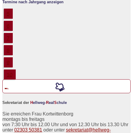
Termine nach Jahrgang anzeigen
5
6
7
8
9
10
Werde ein neuer
5er an der
H
ellweg-
R
eal
S
chule
Sekretariat der
H
ellweg-
R
eal
S
chule
Sie erreichen Frau Kortwittenborg
montags bis freitags
von 7:30 Uhr bis 12.00 Uhr und von 12.30 Uhr bis 13.30 Uhr
unter
02303 50381
oder unter
sekretariat@hellweg-