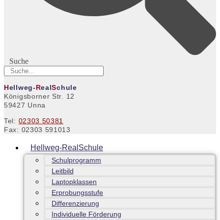
Suche
H
ellweg-
R
eal
S
chule
Königsborner Str. 12
59427 Unna
Tel:
02303 50381
Fax: 02303 591013
Hellweg-RealSchule
Schulprogramm
Leitbild
Laptopklassen
Erprobungsstufe
Differenzierung
Individuelle Förderung