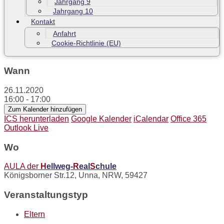
Jahrgang 9
Jahrgang 10
Kontakt
Anfahrt
Cookie-Richtlinie (EU)
Wann
26.11.2020
16:00 - 17:00
Zum Kalender hinzufügen
ICS herunterladen
Google Kalender
iCalendar
Office 365
Outlook Live
Wo
AULA der
H
ellweg-
R
eal
S
chule
Königsborner Str.12, Unna, NRW, 59427
Veranstaltungstyp
Eltern