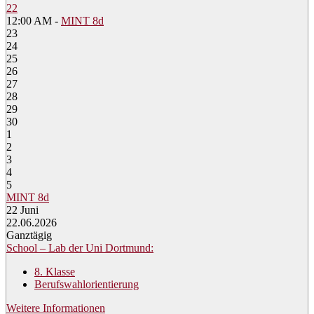
22
12:00 AM -
MINT 8d
23
24
25
26
27
28
29
30
1
2
3
4
5
MINT 8d
22
Juni
22.06.2026
Ganztägig
School – Lab der Uni Dortmund:
8. Klasse
Berufswahlorientierung
Weitere Informationen