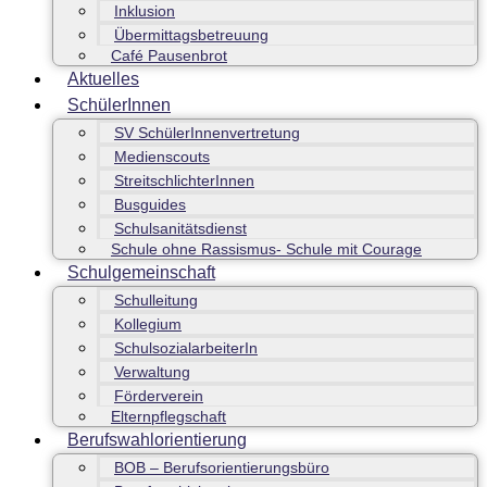
Inklusion
Übermittagsbetreuung
Café Pausenbrot
Aktuelles
SchülerInnen
SV SchülerInnenvertretung
Medienscouts
StreitschlichterInnen
Busguides
Schulsanitätsdienst
Schule ohne Rassismus- Schule mit Courage
Schulgemeinschaft
Schulleitung
Kollegium
SchulsozialarbeiterIn
Verwaltung
Förderverein
Elternpflegschaft
Berufswahlorientierung
BOB – Berufsorientierungsbüro