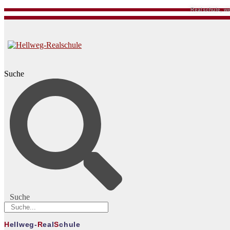
Realschule, we
Suche
Suche
H
ellweg-
R
eal
S
chule